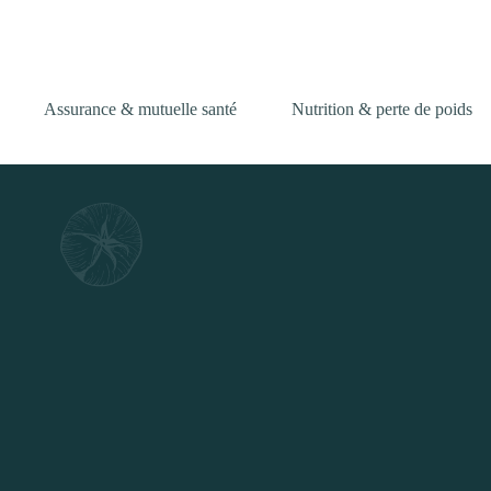
Passer
au
contenu
Assurance & mutuelle santé
Nutrition & perte de poids