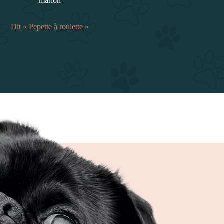
marion
Dit « Pepette à roulette »