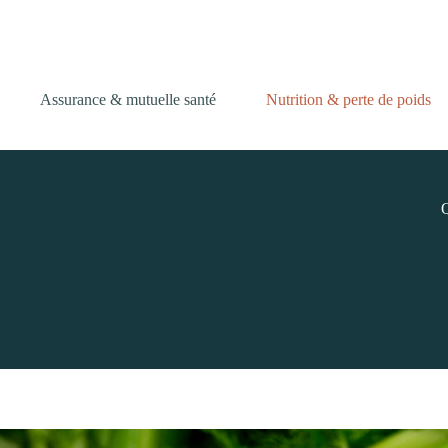
Passer
au
contenu
Assurance & mutuelle santé
Nutrition & perte de poids
Q