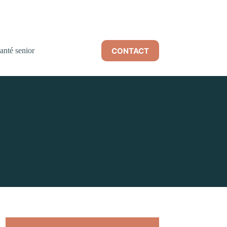
CONTACT
anté senior