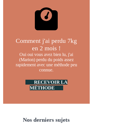
Comment j'ai perdu 7kg
en 2 mois !
Oui oui vous avez bien lu, j'ai
(Marion) perdu du poids assez
rapidement avec une méthode peu
connue.
RECEVOIR LA
MÉTHODE
Nos derniers sujets