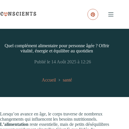
Passer
au
contenu
Quel complément alimentaire pour personne âgée ? Offrir
vitalité, énergie et équilibre au quotidien
Publié le 14 Août 2025 à 12:26
Accueil
santé
Lorsqu’on avance en âge, le corps traverse de nombreux
changements qui influencent les besoins nutritionnels.
L’alimentation
reste essentielle, mais de petits déséquilibres