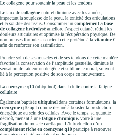
Le collagène pour soutenir la peau et les tendons
Le taux de
collagène
naturel diminue avec les années,
impactant la souplesse de la peau, la tonicité des articulations
et la solidité des tissus. Consommer un
complément à base
de collagène hydrolysé
améliore l’aspect cutané, réduit les
douleurs articulaires et optimise la récupération physique. De
nombreuses formules associent cette protéine à la
vitamine C
afin de renforcer son assimilation.
Prendre soin de ses muscles et de ses tendons de cette manière
favorise la conservation de l’amplitude gestuelle, diminue la
sensation de raideur ou de gêne et sublime le moral, souvent
lié à la perception positive de son corps en mouvement.
La coenzyme q10 (ubiquinol) dans la lutte contre la fatigue
cellulaire
Également baptisée
ubiquinol
dans certaines formulations, la
coenzyme q10
agit comme destiné à booster la production
énergétique au sein des cellules. Avec le temps, sa quantité
décroît, menant à une
fatigue chronique
, voire à une
fragilisation du muscle cardiaque. L’introduction d’un
complément riche en coenzyme q10
participe à retrouver
dynamisme, clarté mentale et endurance.