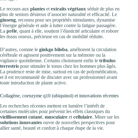
Le recours aux
plantes
et
extraits végétaux
séduit de plus en
plus de seniors désireux d’associer naturalité et efficacité. Le
ginseng
, reconnu pour ses propriétés stimulantes, dynamise
l’énergie générale et aide à lutter contre la fatigue passagère.
La
prêle
, quant à elle, soutient l’élasticité articulaire et robore
les tissus osseux, précieuse en cas de mobilité réduite.
D’autres, comme le
ginkgo biloba
, améliorent la circulation
cérébrale et agissent positivement sur la mémoire ou la
vigilance quotidienne. Certains choisissent enfin le
tribulus
terrestris
pour stimuler le tonus chez les hommes plus âgés.
La prudence reste de mise, surtout en cas de polymédication,
et il est recommandé de discuter avec un professionnel avant
toute introduction de plante active.
Collagène, coenzyme q10 (ubiquinol) et innovations récentes
Les recherches récentes mettent en lumière l’intérêt de
certaines molécules pour prévenir les effets classiques du
vieillissement cutané
,
musculaire
et
cellulaire
. Miser sur les
solutions innovantes
ouvre de nouvelles perspectives pour
allier santé, beauté et confort à chaque étape de la vie.