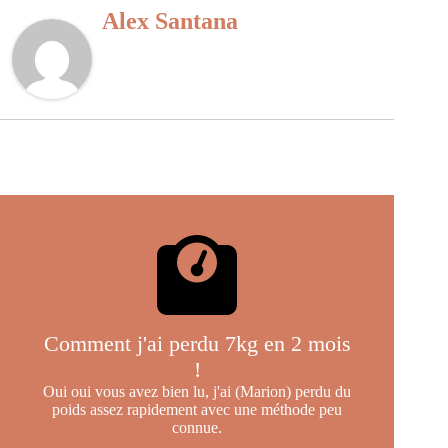
Alex Santana
Comment j'ai perdu 7kg en 2 mois
!
Oui oui vous avez bien lu, j'ai (Marion) perdu du
poids assez rapidement avec une méthode peu
connue.